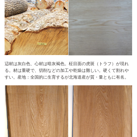
辺材は灰白色、心材は暗灰褐色。柾目面の虎斑（トラフ）が現れ
る。材は重硬で、切削などの加工や乾燥は難しい。硬くて割れや
すい。産地：全国的に生育するが北海道産が質・量ともに有名。